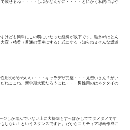
タで載せるね・・・・しぶかなんかに・・・・とにかく私的にはや
ですけども簡単にこの萌にいたった経緯が以下です。碓氷峠はとん
テ大変→粘着（普通の電車にする）式にする→知らねぇそんな坂道
女性用のがかわいい・・・キャラデザ完璧・・・見習いさん？がい
んだねここね。新学期大変だろうにね・・・男性用のはネクタイの
ージしか進んでいない上に大掃除もすっぽかしててダメダメです
行もしない！というスタンスですわ。だからコミティア線画作成に