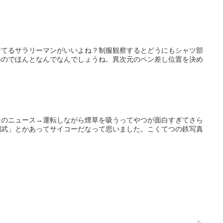
着てるサラリーマンがいいよね？制服観察するとどうにもシャツ部
いのでほんとなんでなんでしょうね。異次元のペン差し位置を決め
このニュース→運転しながら煙草を吸うってやつが面白すぎてさら
闘武」とかあってサイコーだなって思いました。こくてつの鉄写真