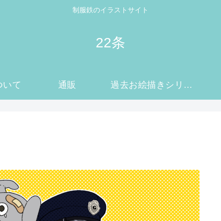
制服鉄のイラストサイト
22条
ついて
通販
過去お絵描きシリーズ