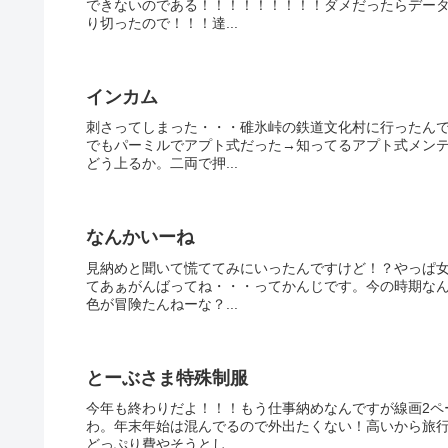
できないのである！！！！！！！！！ダメだったらデー
り切ったので！！！達...
インカム
刺さってしまった・・・碓氷峠の鉄道文化村に行ったん
でもパーミルでアプト式だった→知ってるアプト式メン
どう上るか。二両で押...
なんかいーね
見納めと聞いて慌ててみにいったんですけど！？やっぱ
てあぁがんばってね・・・ってかんじです。今の時期な
色が冒険たんねーな？...
とーぶさま特殊制服
今年も終わりだよ！！！もう仕事納めなんですが線画2ペ
わ。年末年始は混んでるので外出たくない！高いから旅
どっぷり費やそうとし...